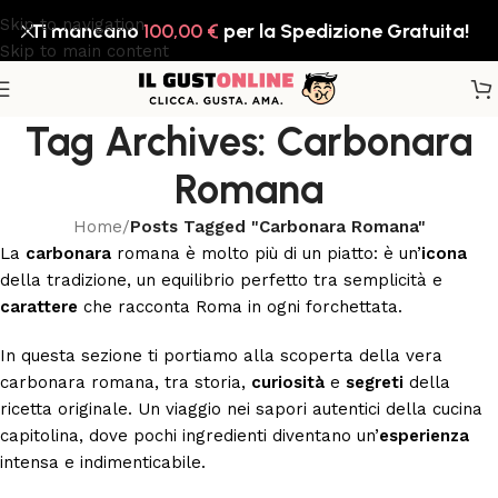
Skip to navigation
Ti mancano
100,00
€
per la Spedizione Gratuita!
Skip to main content
Tag Archives: Carbonara
Romana
Home
/
Posts Tagged "Carbonara Romana"
La
carbonara
romana è molto più di un piatto: è un’
icona
della tradizione, un equilibrio perfetto tra semplicità e
carattere
che racconta Roma in ogni forchettata.
In questa sezione ti portiamo alla scoperta della vera
carbonara romana, tra storia,
curiosità
e
segreti
della
ricetta originale. Un viaggio nei sapori autentici della cucina
capitolina, dove pochi ingredienti diventano un’
esperienza
intensa e indimenticabile.