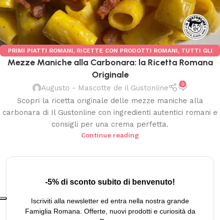
PRIMI PIATTI ROMANI
,
RICETTE CON PRODOTTI ROMANI
,
TUTTI GLI
Mezze Maniche alla Carbonara: la Ricetta Romana
ARTICOLI
Originale
0
Augusto - Mascotte de il Gustonline
Scopri la ricetta originale delle mezze maniche alla
carbonara di Il Gustonline con ingredienti autentici romani e
consigli per una crema perfetta.
Continue reading
-5% di sconto subito di benvenuto!
Iscriviti alla newsletter ed entra nella nostra grande
Famiglia Romana. Offerte, nuovi prodotti e curiosità da