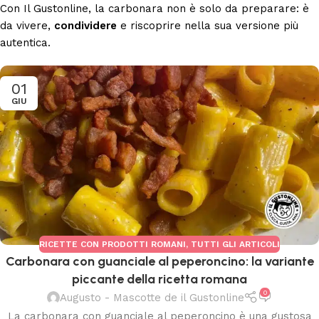
Con Il Gustonline, la carbonara non è solo da preparare: è
da vivere,
condividere
e riscoprire nella sua versione più
autentica.
01
GIU
RICETTE CON PRODOTTI ROMANI
,
TUTTI GLI ARTICOLI
Carbonara con guanciale al peperoncino: la variante
piccante della ricetta romana
0
Augusto - Mascotte de il Gustonline
La carbonara con guanciale al peperoncino è una gustosa