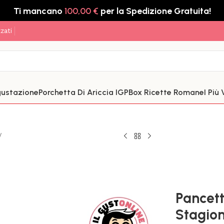
Ti mancano
100,00
€
per la Spedizione Gratuita!
zati
gustazione
Porchetta Di Ariccia IGP
Box Ricette Romane
I Più
/
Pancet
Stagio