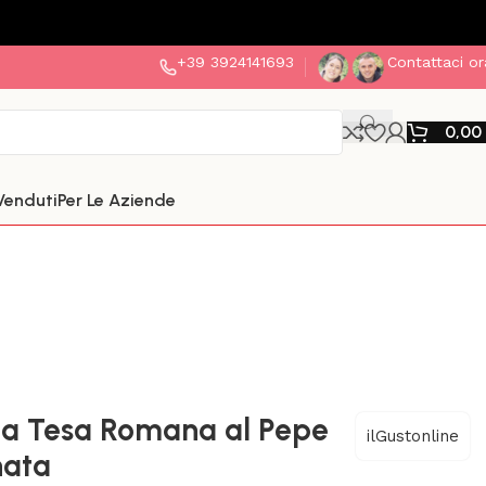
+39 3924141693
Contattaci or
0,00
 Venduti
Per Le Aziende
ta Tesa Romana al Pepe
ilGustonline
nata