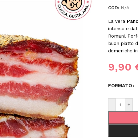
COD:
N/A
La vera
Panc
intenso e dal
Romani. Perf
buon piatto 
domeniche in 
9,90
FORMATO
-
+