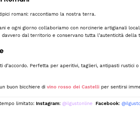
pici romani: raccontiamo la nostra terra.
ni e ogni giorno collaboriamo con norcinerie artigianali loca
no davvero dal territorio e conservano tutta l’autenticità della
e
i d’accordo. Perfetta per aperitivi, taglieri, antipasti rustici
 un buon bicchiere di
vino rosso dei Castelli
per sentirsi imm
a tempo limitato:
Instagram
:
@ilgustonline
Facebook
:
@ilgust