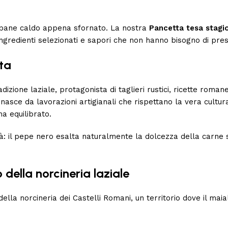
 e pane caldo appena sfornato. La nostra
Pancetta tesa stagi
, ingredienti selezionati e sapori che non hanno bisogno di pres
ta
dizione laziale, protagonista di taglieri rustici, ricette roman
nasce da lavorazioni artigianali che rispettano la vera cult
a equilibrato.
ità: il pepe nero esalta naturalmente la dolcezza della carne
della norcineria laziale
della norcineria dei
Castelli Romani
, un territorio dove il ma