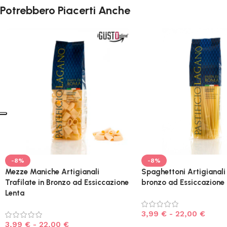
Potrebbero Piacerti Anche
-8%
-8%
Mezze Maniche Artigianali
Spaghettoni Artigianali T
Trafilate in Bronzo ad Essiccazione
bronzo ad Essiccazione 
Lenta
3,99
€
-
22,00
€
3,99
€
-
22,00
€