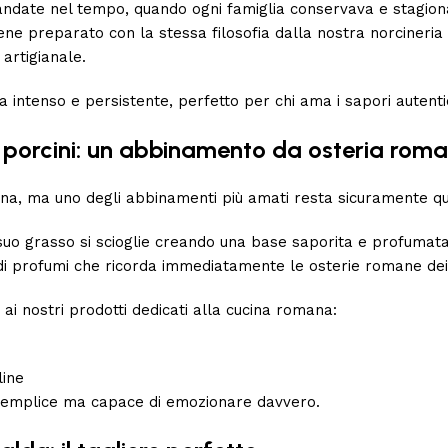
mandate nel tempo, quando ogni famiglia conservava e stagio
ne preparato con la stessa filosofia dalla nostra norcineria di
 artigianale.
 intenso e persistente, perfetto per chi ama i sapori autent
 porcini: un abbinamento da osteria rom
ina, ma uno degli abbinamenti più amati resta sicuramente que
suo grasso si scioglie creando una base saporita e profumata
 di profumi che ricorda immediatamente le osterie romane dei 
 ai nostri prodotti dedicati alla cucina romana:
line
o semplice ma capace di emozionare davvero.