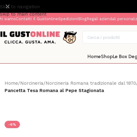
Skip to navigation
Skip to main content
hi siamo
Contatti Il Gustonline
Spedizioni
Blog
Regali aziendali personaliz
Home
Shop
Le Box De
Home
/
Norcineria
/
Norcineria Romana tradizionale dal 1870
Pancetta Tesa Romana al Pepe Stagionata
-6%