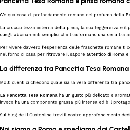
Pancetta Tesa Romana e pinsa romana cal
C’è qualcosa di profondamente romano nel profumo della
P
La croccantezza esterna della pinsa, la sua leggerezza e il
quegli abbinamenti semplici che trasformano una cena tra a
Per vivere davvero l’esperienza delle fraschette romane ti 
nel forno di casa per ritrovare il sapore autentico di Roma e
La differenza tra Pancetta Tesa Roman
Molti clienti ci chiedono quale sia la vera differenza tra pa
La
Pancetta Tesa Romana
ha un gusto più delicato e aromati
invece ha una componente grassa più intensa ed è il protagon
Sul blog de
Il Gustonline
trovi il nostro approfondimento ded
Noi siamo a Roma e spediamo dai Castel